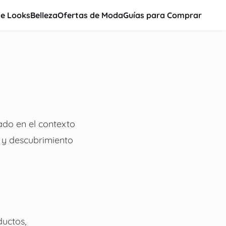
de Looks
Belleza
Ofertas de Moda
Guías para Comprar
ado en el contexto
s y descubrimiento
uctos,