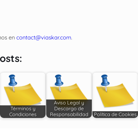
nos en
contact@viaskar.com
.
osts:
Aviso Legal y
Términos y
Descargo de
Condiciones
Responsabilidad
Política de Cookies