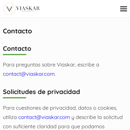
contenido
Contacto
Tendencias de Moda
Contacto
Ideas de Looks
Belleza
Ofertas de Moda
Para preguntas sobre Viaskar, escribe a
Guías para Comprar
contact@viaskar.com
.
Solicitudes de privacidad
Para cuestiones de privacidad, datos o cookies,
utiliza
contact@viaskar.com
y describe la solicitud
con suficiente claridad para que podamos