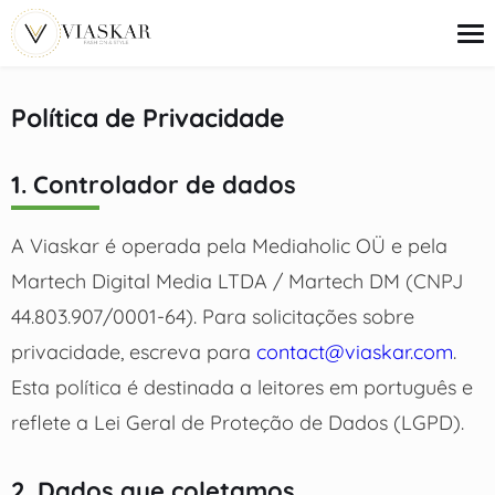
o
conteúdo
Política de Privacidade
Tendências
1. Controlador de dados
Ideias de Looks
Beleza
Ofertas
A Viaskar é operada pela Mediaholic OÜ e pela
Guias de Compra
Martech Digital Media LTDA / Martech DM (CNPJ
44.803.907/0001-64). Para solicitações sobre
privacidade, escreva para
contact@viaskar.com
.
Esta política é destinada a leitores em português e
reflete a Lei Geral de Proteção de Dados (LGPD).
2. Dados que coletamos